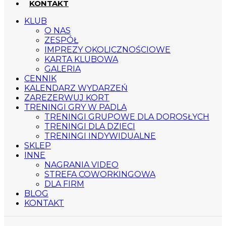
KONTAKT
KLUB
O NAS
ZESPÓŁ
IMPREZY OKOLICZNOŚCIOWE
KARTA KLUBOWA
GALERIA
CENNIK
KALENDARZ WYDARZEŃ
ZAREZERWUJ KORT
TRENINGI GRY W PADLA
TRENINGI GRUPOWE DLA DOROSŁYCH
TRENINGI DLA DZIECI
TRENINGI INDYWIDUALNE
SKLEP
INNE
NAGRANIA VIDEO
STREFA COWORKINGOWA
DLA FIRM
BLOG
KONTAKT