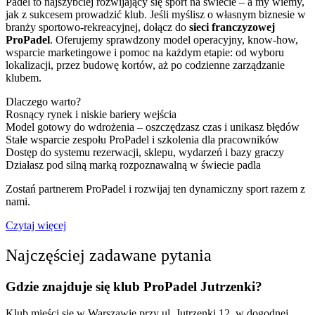
Padel to najszybciej rozwijający się sport na świecie – a my wiemy,
jak z sukcesem prowadzić klub. Jeśli myślisz o własnym biznesie w
branży sportowo-rekreacyjnej, dołącz do
sieci franczyzowej
ProPadel
. Oferujemy sprawdzony model operacyjny, know-how,
wsparcie marketingowe i pomoc na każdym etapie: od wyboru
lokalizacji, przez budowę kortów, aż po codzienne zarządzanie
klubem.
Dlaczego warto?
Rosnący rynek i niskie bariery wejścia
Model gotowy do wdrożenia – oszczędzasz czas i unikasz błędów
Stałe wsparcie zespołu ProPadel i szkolenia dla pracowników
Dostęp do systemu rezerwacji, sklepu, wydarzeń i bazy graczy
Działasz pod silną marką rozpoznawalną w świecie padla
Zostań partnerem ProPadel i rozwijaj ten dynamiczny sport razem z
nami.
Czytaj więcej
Najczęściej zadawane pytania
Gdzie znajduje się klub ProPadel Jutrzenki?
Klub mieści się w Warszawie przy ul. Jutrzenki 12, w dogodnej