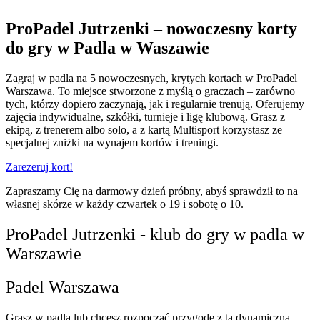
ProPadel Jutrzenki – nowoczesny korty
do gry w Padla w Waszawie
Zagraj w padla na 5 nowoczesnych, krytych kortach w ProPadel
Warszawa. To miejsce stworzone z myślą o graczach – zarówno
tych, którzy dopiero zaczynają, jak i regularnie trenują. Oferujemy
zajęcia indywidualne, szkółki, turnieje i ligę klubową. Grasz z
ekipą, z trenerem albo solo, a z kartą Multisport korzystasz ze
specjalnej zniżki na wynajem kortów i treningi.
Zarezeruj kort!
Zapraszamy Cię na darmowy dzień próbny, abyś sprawdził to na
własnej skórze w każdy czwartek o 19 i sobotę o 10.
UMÓW SIĘ!
ProPadel Jutrzenki - klub do gry w padla w
Warszawie
Padel Warszawa
Grasz w padla lub chcesz rozpocząć przygodę z tą dynamiczną