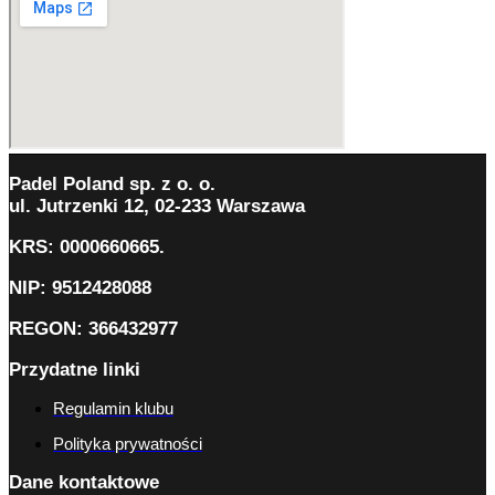
Padel Poland sp. z o. o.
ul. Jutrzenki 12, 02-233 Warszawa
KRS: 0000660665.
NIP: 9512428088
REGON: 366432977
Przydatne linki
Regulamin klubu
Polityka prywatności
Dane kontaktowe